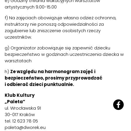
e) Godziny trwania wakacyjnych warsztatów
artystycznych 9.00-15.00
f) Na zajęciach obowiązuje własna odzież ochronna,
instruktorzy nie ponoszą odpowiedzialności za
zagubienie lub zniszczenie osobistych rzeczy
uczestników.
g) Organizator zobowiązuje się zapewnić dziecku
bezpieczeństwo w godzinach uczestniczenia dziecka w
warsztatach
h)
Ze względu na harmonogram zajęć i
bezpieczeństwo, prosimy przyprowadzać
i odbierać dzieci punktualnie.
Klub Kultury
„Paleta”
ul. Wrocławska 91
30-017 Kraków
tel. 12 623 78 05
paleta@dworek.eu