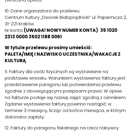
10. Dane organizatora do przelewu:
Centrum Kultury „Dworek Białoprądnicki” ul. Papiernicza 2,
31-221 Kraków
Nr konta
(UWAGA! NOWY NUMER KONTA)
:
35 1020
2313 0000 3502 1188 0061
W tytule przelewu prosimy umieścić:
PALETA/IMIĘ I NAZWISKO UCZESTNIKA/WAKACJE Z
KULTURĄ
11. Faktury dla osób fizycznych są wystawiane na
podstawie wniosku. Warunkiem wystawienia faktury jest
przedstawienie paragonu lub potwierdzenia przelewu
zgodnie z obowiązującymi przepisami prawa. W opisie
na fakturze podaje się nazwę zajęć zgodną z cennikiem.
Żądanie wystawienia faktury powinno nastąpić w
terminie 3 miesięcy, licząc od końca miesiąca, w którym
dokonano zapłaty.
12. Faktury do paragonu fiskalnego na rzecz nabywcy