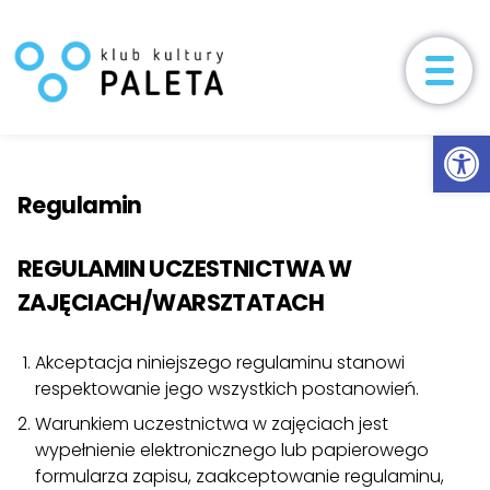
Aktualności
Ot
Przeskocz do treści
Zajęcia
Regulamin
Nasze zajęcia
Harmonogram
REGULAMIN UCZESTNICTWA W
Zapisy
ZAJĘCIACH/WARSZTATACH
Formularz zapisu
Regulamin
Cenn
Wydarzenia
Akceptacja niniejszego regulaminu stanowi
respektowanie jego wszystkich postanowień.
Projekty
Warunkiem uczestnictwa w zajęciach jest
wypełnienie elektronicznego lub papierowego
O nas
formularza zapisu, zaakceptowanie regulaminu,