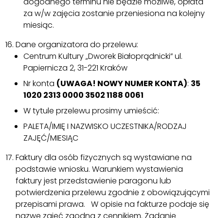
dogodnego terminu nie będzie możliwe, opłata
za w/w zajęcia zostanie przeniesiona na kolejny
miesiąc.
Dane organizatora do przelewu:
Centrum Kultury „Dworek Białoprądnicki” ul.
Papiernicza 2, 31-221 Kraków
Nr konta
(UWAGA! NOWY NUMER KONTA)
:
35
1020 2313 0000 3502 1188 0061
W tytule przelewu prosimy umieścić:
PALETA/IMIĘ I NAZWISKO UCZESTNIKA/RODZAJ
ZAJĘĆ/MIESIĄC
Faktury dla osób fizycznych są wystawiane na
podstawie wniosku. Warunkiem wystawienia
faktury jest przedstawienie paragonu lub
potwierdzenia przelewu zgodnie z obowiązującymi
przepisami prawa. W opisie na fakturze podaje się
nazwę zajęć zgodną z cennikiem. Żądanie