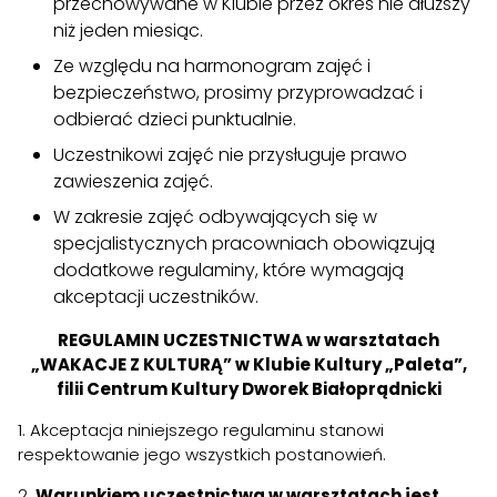
przechowywane w Klubie przez okres nie dłuższy
niż jeden miesiąc.
Ze względu na harmonogram zajęć i
bezpieczeństwo, prosimy przyprowadzać i
odbierać dzieci punktualnie.
Uczestnikowi zajęć nie przysługuje prawo
zawieszenia zajęć.
W zakresie zajęć odbywających się w
specjalistycznych pracowniach obowiązują
dodatkowe regulaminy, które wymagają
akceptacji uczestników.
REGULAMIN UCZESTNICTWA w warsztatach
„WAKACJE Z KULTURĄ” w Klubie Kultury „Paleta”,
filii Centrum Kultury Dworek Białoprądnicki
1. Akceptacja niniejszego regulaminu stanowi
respektowanie jego wszystkich postanowień.
2.
Warunkiem uczestnictwa w warsztatach jest