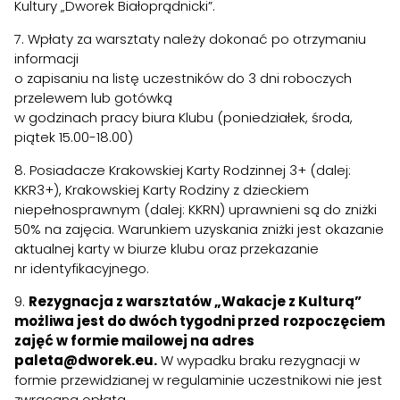
Kultury „Dworek Białoprądnicki”.
7. Wpłaty za warsztaty należy dokonać po otrzymaniu
informacji
o zapisaniu na listę uczestników do 3 dni roboczych
przelewem lub gotówką
w godzinach pracy biura Klubu (poniedziałek, środa,
piątek 15.00-18.00)
8. Posiadacze Krakowskiej Karty Rodzinnej 3+ (dalej:
KKR3+), Krakowskiej Karty Rodziny z dzieckiem
niepełnosprawnym (dalej: KKRN) uprawnieni są do zniżki
50% na zajęcia. Warunkiem uzyskania zniżki jest okazanie
aktualnej karty w biurze klubu oraz przekazanie
nr identyfikacyjnego.
9.
Rezygnacja z warsztatów „Wakacje z Kulturą”
możliwa jest do dwóch tygodni przed
rozpoczęciem
zajęć w formie mailowej na adres
paleta@dworek.eu.
W wypadku braku rezygnacji w
formie przewidzianej w regulaminie uczestnikowi nie jest
zwracana opłata.